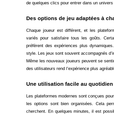
de quelques clics pour entrer dans un univers
Des options de jeu adaptées à ch
Chaque joueur est différent, et les platefo
variés pour satisfaire tous les goûts. Cert
préfèrent des expériences plus dynamiques.
style. Les jeux sont souvent accompagnés d’ins
Même les nouveaux joueurs peuvent se sentir 
des utilisateurs rend l’expérience plus agréab
Une utilisation facile au quotidien
Les plateformes modernes sont conçues pour ê
les options sont bien organisées. Cela per
cherchent. En quelques minutes, il est possi