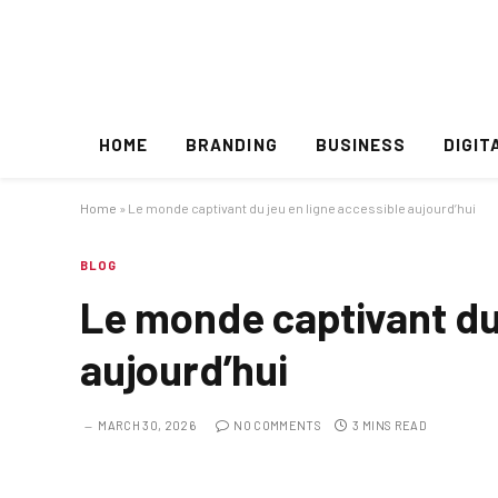
HOME
BRANDING
BUSINESS
DIGIT
Home
»
Le monde captivant du jeu en ligne accessible aujourd’hui
BLOG
Le monde captivant du 
aujourd’hui
MARCH 30, 2026
NO COMMENTS
3 MINS READ