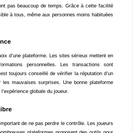
ont pas beaucoup de temps. Grâce à cette facilité
cessible à tous, même aux personnes moins habituées
ence
hoix d’une plateforme. Les sites sérieux mettent en
ormations personnelles. Les transactions sont
 est toujours conseillé de vérifier la réputation d’un
ter les mauvaises surprises. Une bonne plateforme
 l’expérience globale du joueur.
libre
 important de ne pas perdre le contrôle. Les joueurs
 nombreuses plateformes proposent des outils pour