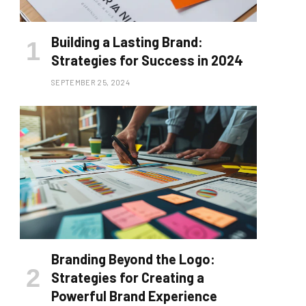
Building a Lasting Brand:
Strategies for Success in 2024
SEPTEMBER 25, 2024
Branding Beyond the Logo:
Strategies for Creating a
Powerful Brand Experience