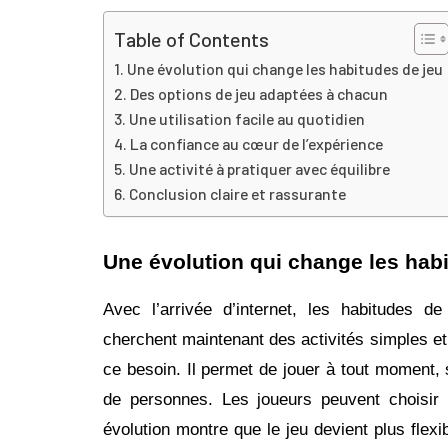
Table of Contents
Une évolution qui change les habitudes de jeu
Des options de jeu adaptées à chacun
Une utilisation facile au quotidien
La confiance au cœur de l’expérience
Une activité à pratiquer avec équilibre
Conclusion claire et rassurante
Une évolution qui change les hab
Avec l’arrivée d’internet, les habitudes 
cherchent maintenant des activités simples e
ce besoin. Il permet de jouer à tout moment, s
de personnes. Les joueurs peuvent choisir
évolution montre que le jeu devient plus flexib