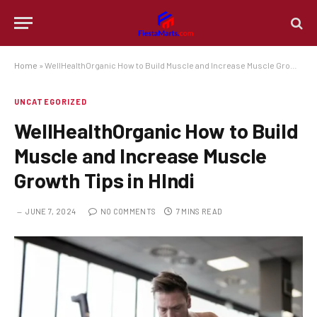
Home
»
WellHealthOrganic How to Build Muscle and Increase Muscle Growth Tips in HIndi
UNCATEGORIZED
WellHealthOrganic How to Build
Muscle and Increase Muscle
Growth Tips in HIndi
JUNE 7, 2024
NO COMMENTS
7 MINS READ